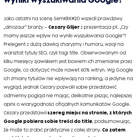
Jako ostatni na scenę SemKRK#20 wszedł prawdziwy
„dinozaur” branży –
Cezary Glijer
z prezentacja pt. „Czy
mamy jeszcze wpływ na wyniki wyszukiwania Google”?
Prelegent z dużą dawką charyzmy i humoru, wziął na
warsztat tytuły SEO, czyli tagi title. Obserwowanym od
kilku miesięcy zjawiskiem jest bowiem ich zmienianie przez
Google, co dotyczyć może nawet 60% witryn. Wg Google
ich zmiany tytułów nie wpływają na ranking, a jedynie na
wygląd, jednak Cezary pozwolił sobie przedstawić
odmienny pogląd nie mając, delikatnie pisząc, najlepszej
opinii o wiarygodności oficjalnych komunikatów Google.
Cezary przedstawił
szereg miejsc na stronie, z których
Google pobiera sobie treści do title
, podsumowując,
że może to zrobić praktycznie z całej strony.
Co zatem