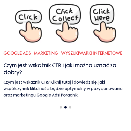
GOOGLE ADS
MARKETING
WYSZUKIWARKI INTERNETOWE
M
S
Czym jest wskaźnik CTR i jaki można uznać za
R
dobry?
C
Czym jest wskaźnik CTR? Kliknij tutaj i dowiedz się, jaki
w
współczynnik klikalności będzie optymalny w pozycjonowaniu
o
oraz marketingu Google Ads! Poradnik.