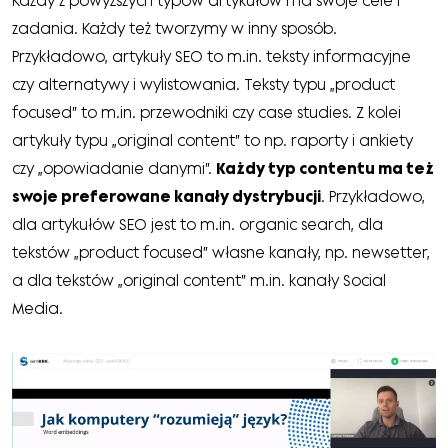
Każdy z powyższych typów artykułów ma swoje cele i
zadania. Każdy też tworzymy w inny sposób.
Przykładowo, artykuły SEO to m.in. teksty informacyjne
czy alternatywy i wylistowania. Teksty typu „product
focused” to m.in. przewodniki czy case studies. Z kolei
artykuły typu „original content” to np. raporty i ankiety
czy „opowiadanie danymi”.
Każdy typ contentu ma też
swoje preferowane kanały dystrybucji
. Przykładowo,
dla artykułów SEO jest to m.in. organic search, dla
tekstów „product focused” własne kanały, np. newsetter,
a dla tekstów „original content” m.in. kanały Social
Media.