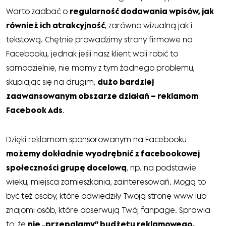
Warto zadbać o
regularność dodawania wpisów, jak
również ich atrakcyjność
, zarówno wizualną jak i
tekstową. Chętnie prowadzimy strony firmowe na
Facebooku, jednak jeśli nasz klient woli robić to
samodzielnie, nie mamy z tym żadnego problemu,
skupiając się na drugim,
dużo bardziej
zaawansowanym obszarze działań – reklamom
Facebook Ads
.
Dzięki reklamom sponsorowanym na Facebooku
możemy dokładnie wyodrębnić z facebookowej
społeczności grupę docelową
, np. na podstawie
wieku, miejsca zamieszkania, zainteresowań. Mogą to
być też osoby, które odwiedziły Twoją stronę www lub
znajomi osób, które obserwują Twój fanpage. Sprawia
to, że
nie „przepalamy” budżetu reklamowego,