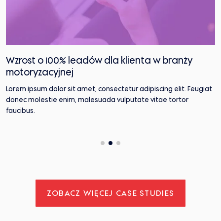
Wzrost o 100% leadów dla klienta w branży
W
motoryzacyjnej
b
Lorem ipsum dolor sit amet, consectetur adipiscing elit. Feugiat
L
donec molestie enim, malesuada vulputate vitae tortor
d
ki
faucibus.
f
ZOBACZ WIĘCEJ CASE STUDIES