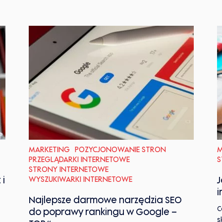
MARKETING
POZYCJONOWANIE STRON
M
PRZEGLĄDARKI INTERNETOWE
S
STRONY INTERNETOWE
 i
WYSZUKIWARKI INTERNETOWE
J
i
Najlepsze darmowe narzędzia SEO
C
do poprawy rankingu w Google –
s