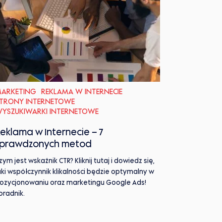
ARKETING
REKLAMA W INTERNECIE
TRONY INTERNETOWE
YSZUKIWARKI INTERNETOWE
eklama w Internecie – 7
sprawdzonych metod
zym jest wskaźnik CTR? Kliknij tutaj i dowiedz się,
aki współczynnik klikalności będzie optymalny w
ozycjonowaniu oraz marketingu Google Ads!
oradnik.