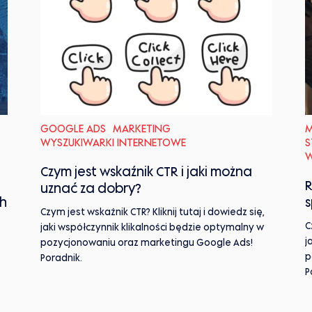
GOOGLE ADS
MARKETING
M
WYSZUKIWARKI INTERNETOWE
S
W
Czym jest wskaźnik CTR i jaki można
R
uznać za dobry?
ch
Czym jest wskaźnik CTR? Kliknij tutaj i dowiedz się,
C
jaki współczynnik klikalności będzie optymalny w
j
pozycjonowaniu oraz marketingu Google Ads!
p
Poradnik.
P