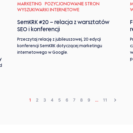
MARKETING
POZYCJONOWANIE STRON
M
WYSZUKIWARKI INTERNETOWE
W
SemKRK #20 – relacja z warsztatów
F
SEO i konferencji
r
Przeczytaj relację z jubileuszowej, 20 edycji
P
konferencji SemKRK dotyczącej marketingu
c
internetowego w Google.
w
y
p
d
1
2
3
4
5
6
7
8
9
…
11