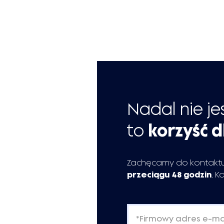
Nadal nie je
to
korzyść d
Zachęcamy do kontaktu
przeciągu 48 godzin
. K