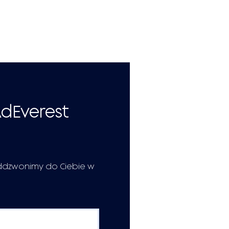
AdEverest
ddzwonimy do Ciebie w