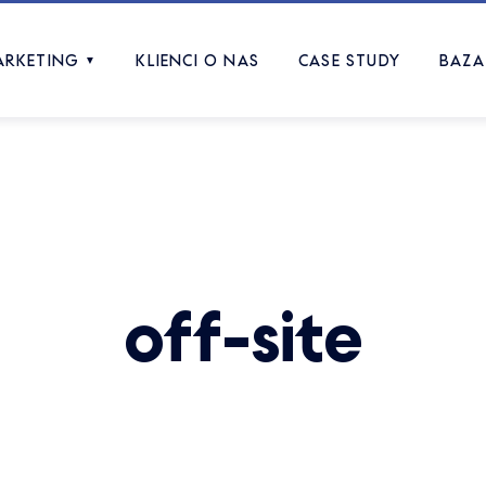
ARKETING
KLIENCI O NAS
CASE STUDY
BAZA
▼
off-site