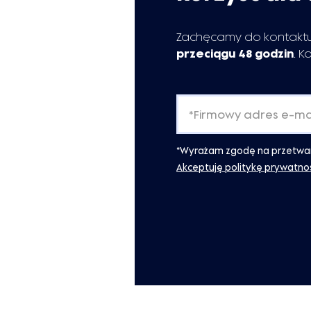
Zachęcamy do kontaktu
przeciągu 48 godzin
. K
*Wyrażam zgodę na przetwarz
Akceptuję politykę prywatnoś