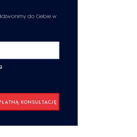
ddzwonimy do Ciebie w
g.