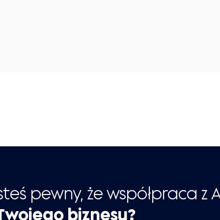
steś pewny, że współpraca z 
 Twojego biznesu?