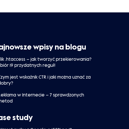
ajnowsze wpisy na blogu
Plik .htaccess – jak tworzyć przekierowania?
Zbiór 19 przydatnych reguł!
Czym jest wskaźnik CTR i jaki można uznać za
dobry?
Reklama w Internecie – 7 sprawdzonych
metod
ase study