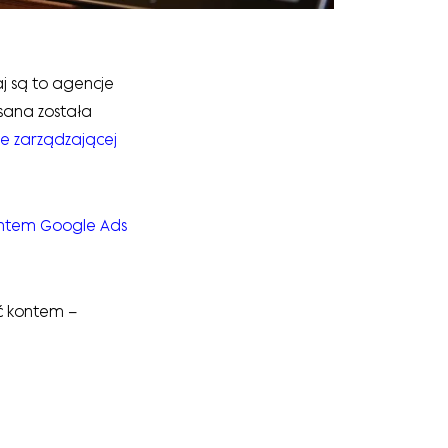
j są to agencje
sana została
e zarządzającej
ontem Google Ads
ć kontem –