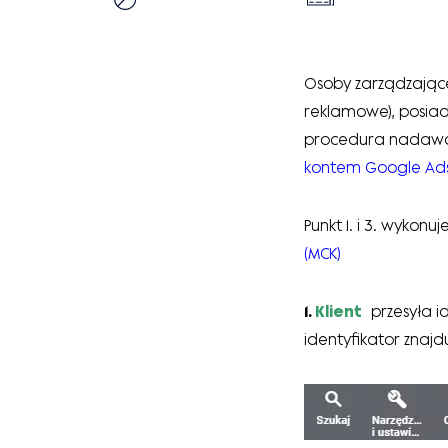
Osoby zarządzając
reklamowe), posiad
procedura nadawan
kontem Google Ads
Punkt 1. i 3. wykonuj
(MCK)
1.
Klient
przesyła i
identyfikator znaj