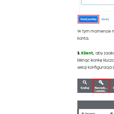
W tym momencie na 
konta.
3.
Klient,
aby zaak
kliknąć ikonkę klu
sekcji konfiguracja