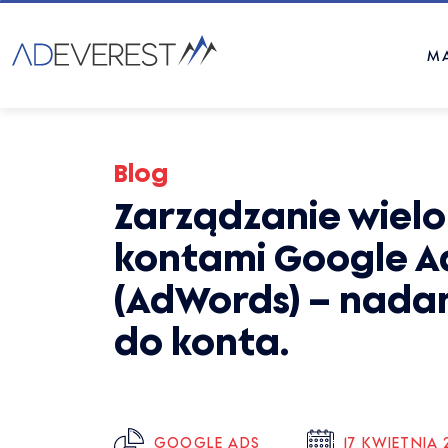
M
Blog
Zarządzanie wiel
kontami Google A
(AdWords) – nada
do konta.
GOOGLE ADS
17 KWIETNIA 