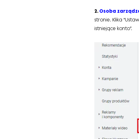
2.
Osoba zarządz
stronie. Klika “Usta
istniejące konto”.