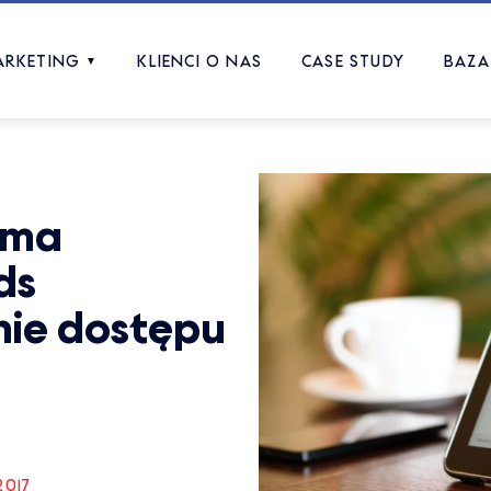
ARKETING
KLIENCI O NAS
CASE STUDY
BAZA
▼
oma
ds
nie dostępu
2017